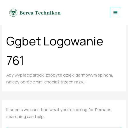
Search
Skip
for:
to
content
Ggbet Logowanie
761
Aby wypłacić środki zdobyte dzięki darmowym spinom,
należy obrócić nimi chociaż trzech razy. –
It seems we can’t find what you’re looking for. Perhaps
searching can help.